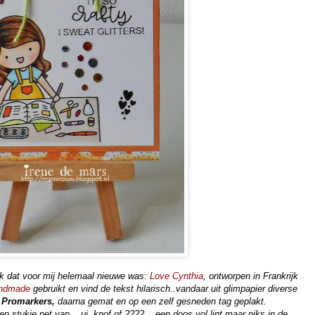
rk dat voor mij helemaal nieuwe was:
Love Cynthia
, ontworpen in Frankrijk
andmade
gebruikt en vind de tekst hilarisch..vandaar uit glimpapier diverse
t
Promarkers,
daarna gemat en op een zelf gesneden tag geplakt.
tukje net van ...ui, knof of ???? ...een doos vol lint maar niks in de