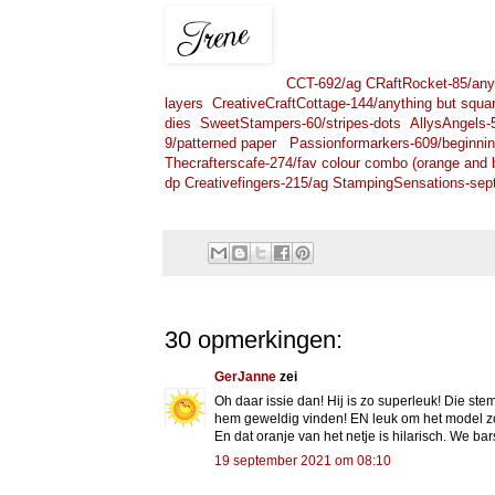
CCT-692/ag
CRaftRocket-85/any 
layers
CreativeCraftCottage-144/anything but squa
dies
SweetStampers-60/stripes-dots
AllysAngels-
9/patterned paper
Passionformarkers-609/beginning
Thecrafterscafe-274/fav colour combo (orange and 
dp
Creativefingers-215/ag
StampingSensations-sep
30 opmerkingen:
GerJanne
zei
Oh daar issie dan! Hij is zo superleuk! Die st
hem geweldig vinden! EN leuk om het model zo t
En dat oranje van het netje is hilarisch. We bar
19 september 2021 om 08:10