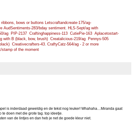
ribbons, bows or buttons
Letscraftandcreate-175/ag-
re
AudSentiments-283/bday sentiment
.
HLS-Sept/ag with
50/ag
PIP-2137
Craftinghappiness-113
CutiePie-163
Aplacetostart-
 with B (black, bow, brush)
Creatalicious-219/ag
Pennys-505
black)
Creativecrafters-43
.
CraftyCatz-564/ag - 2 or more
t/stamp of the moment
empel is inderdaad geweldig en de tekst nog leuker! Whahaha....Miranda gaat
e doen met die grote tag. top ideetje.
sten van de lintjes en dan heb je net de goede kleur niet.