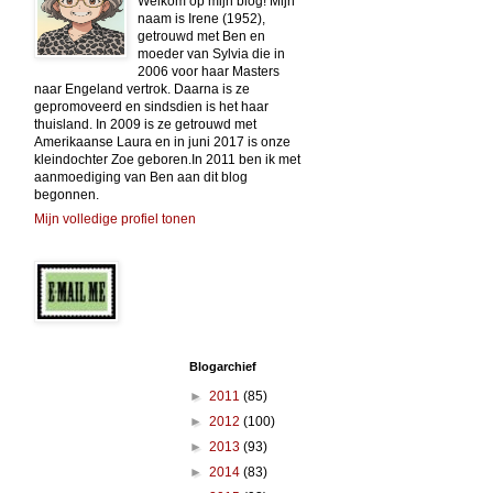
Welkom op mijn blog! Mijn
naam is Irene (1952),
getrouwd met Ben en
moeder van Sylvia die in
2006 voor haar Masters
naar Engeland vertrok. Daarna is ze
gepromoveerd en sindsdien is het haar
thuisland. In 2009 is ze getrouwd met
Amerikaanse Laura en in juni 2017 is onze
kleindochter Zoe geboren.In 2011 ben ik met
aanmoediging van Ben aan dit blog
begonnen.
Mijn volledige profiel tonen
Blogarchief
►
2011
(85)
►
2012
(100)
►
2013
(93)
►
2014
(83)