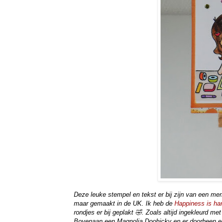
Deze leuke stempel en tekst er bij zijn van een me
maar gemaakt in de UK. Ik heb de
Happiness is h
rondjes er bij geplakt 🤣.
Zoals altijd ingekleurd me
Bovenaan een Magnolia Doohicky en er doorheen een s