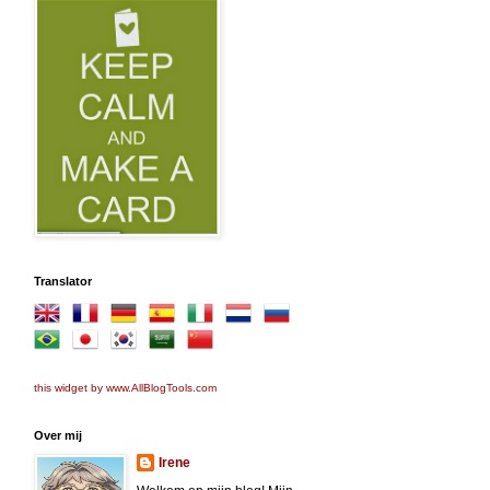
Translator
this widget by www.AllBlogTools.com
Over mij
Irene