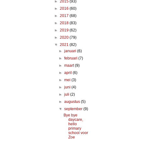
►
2015
(93)
►
2016
(60)
►
2017
(68)
►
2018
(83)
►
2019
(62)
►
2020
(79)
▼
2021
(82)
►
januari
(6)
►
februari
(7)
►
maart
(9)
►
april
(6)
►
mei
(3)
►
juni
(4)
►
juli
(2)
►
augustus
(5)
▼
september
(9)
Bye bye
daycare,
hello
primary
school voor
Zoe