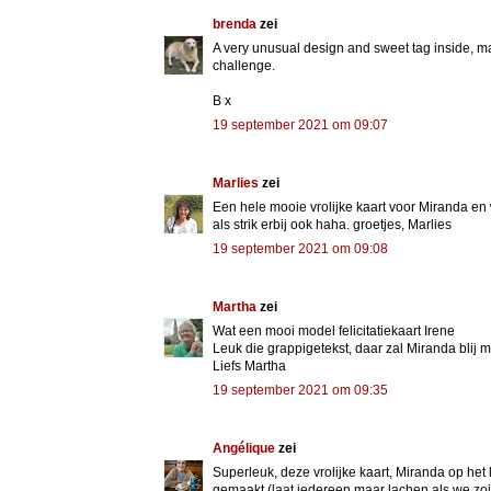
brenda
zei
A very unusual design and sweet tag inside, m
challenge.
B x
19 september 2021 om 09:07
Marlies
zei
Een hele mooie vrolijke kaart voor Miranda en
als strik erbij ook haha. groetjes, Marlies
19 september 2021 om 09:08
Martha
zei
Wat een mooi model felicitatiekaart Irene
Leuk die grappigetekst, daar zal Miranda blij m
Liefs Martha
19 september 2021 om 09:35
Angélique
zei
Superleuk, deze vrolijke kaart, Miranda op het 
gemaakt (laat iedereen maar lachen als we zoi