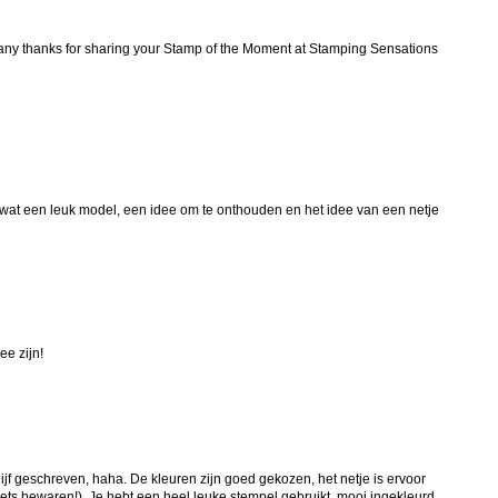
any thanks for sharing your Stamp of the Moment at Stamping Sensations
 wat een leuk model, een idee om te onthouden en het idee van een netje
ee zijn!
lijf geschreven, haha. De kleuren zijn goed gekozen, het netje is ervoor
ets bewaren!). Je hebt een heel leuke stempel gebruikt, mooi ingekleurd