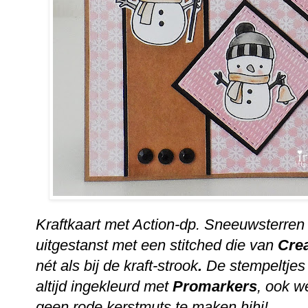
Kraftkaart met Action-dp. Sneeuwsterre
uitgestanst met een stitched die van
Cre
nét als bij de kraft-strook
.
De stempeltjes 
altijd ingekleurd met
Promarkers
, ook w
geen rode kerstmuts te maken hihi!