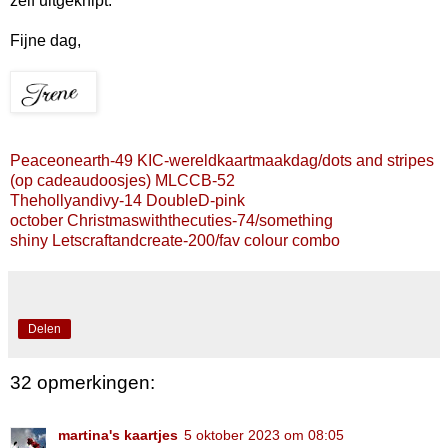
zelf uitgeknipt.
Fijne dag,
Peaceonearth-49
KIC-wereldkaartmaakdag/dots and stripes
(op cadeaudoosjes)
MLCCB-52
Thehollyandivy-14
DoubleD-pink
october
Christmaswiththecuties-74/something
shiny
Letscraftandcreate-200/fav colour combo
Delen
32 opmerkingen:
martina's kaartjes
5 oktober 2023 om 08:05