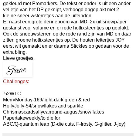
gekleurd met Promarkers. De tekst er onder is uit een ander
velletje van het DP geknipt, verhoogd opgeplakt met 2
kleine sneeuwsterretjes aan de uiteinden.
Er naast een grote denneboom van MD, 2x uit snowpaper
gestanst voor volume en er rode hotfixsteentjes op geplakt.
Ook de sneeuwsterren op de rode rand zijn van MD en daar
zitten groene hotfixsteentjes op. De houten lettertjes JOY
eerst wit gemaakt en er daarna Stickles op gedaan voor de
extra bling.
Lieve groetjes,
Challenges:
52WTC
MerryMonday-169/light-dark green & red
HollyJolly-54/snowflakes and sparkle
Chrismascardsallyearround-august/snowflakes
Papertakeweekly/to die for
ABC/Q-quantum leap (D-die cuts, F-frosty, G-glitter, J-joy)