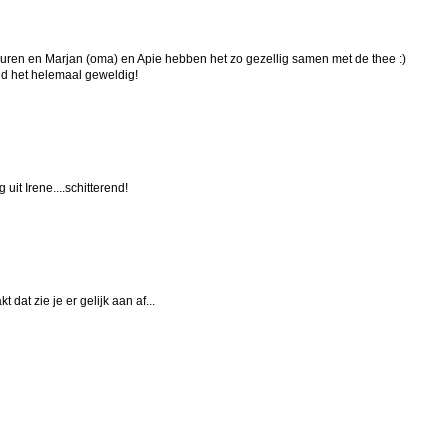
kleuren en Marjan (oma) en Apie hebben het zo gezellig samen met de thee :)
ind het helemaal geweldig!
uit Irene....schitterend!
dat zie je er gelijk aan af...