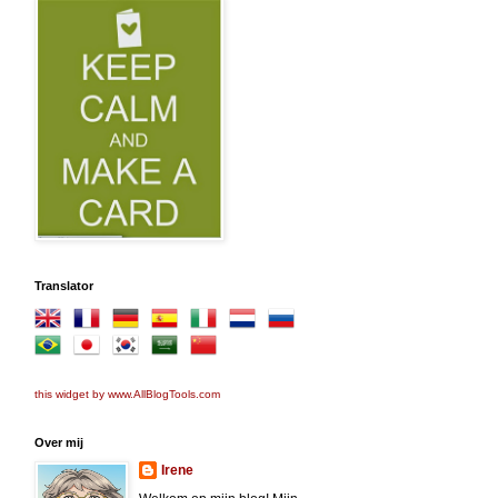
Translator
this widget by www.AllBlogTools.com
Over mij
Irene