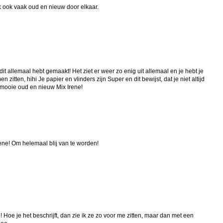
k ook vaak oud en nieuw door elkaar.
 dit allemaal hebt gemaakt! Het ziet er weer zo enig uit allemaal en je hebt je
zitten, hihi Je papier en vlinders zijn Super en dit bewijst, dat je niet altijd
 mooie oud en nieuw Mix Irene!
Irene! Om helemaal blij van te worden!
Hoe je het beschrijft, dan zie ik ze zo voor me zitten, maar dan met een