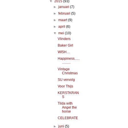
▼
2015
(93)
►
januari
(7)
►
februari
(5)
►
maart
(9)
►
april
(6)
▼
mei
(10)
Vlinders
Baker Girl
WISH....
Happiness......
..........
Vintage
Christmas
SU vervolg
Voor Thijs
KERSTKRAN
S
Tilda with
Angel the
horse
CELEBRATE
►
juni
(5)