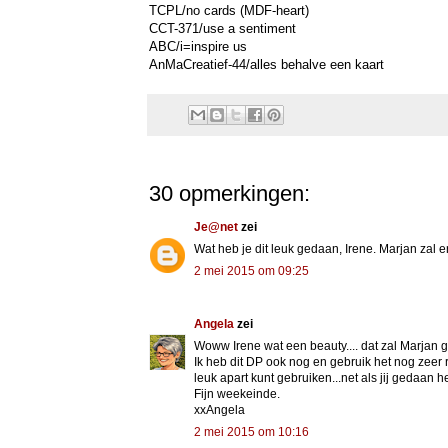
TCPL/no cards (MDF-heart)
CCT-371/use a sentiment
ABC/i=inspire us
AnMaCreatief-44/alles behalve een kaart
30 opmerkingen:
Je@net
zei
Wat heb je dit leuk gedaan, Irene. Marjan zal e
2 mei 2015 om 09:25
Angela
zei
Woww Irene wat een beauty.... dat zal Marjan
Ik heb dit DP ook nog en gebruik het nog zeer r
leuk apart kunt gebruiken...net als jij gedaan h
Fijn weekeinde.
xxAngela
2 mei 2015 om 10:16