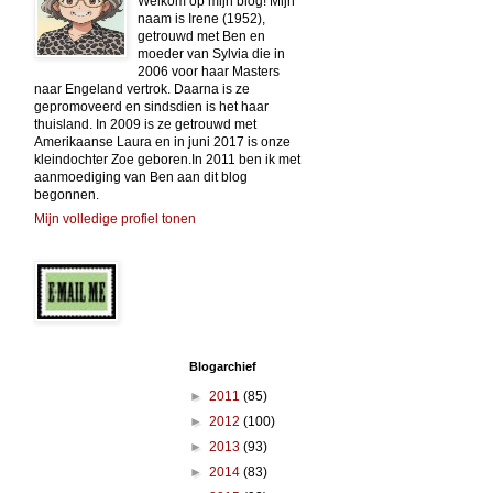
Welkom op mijn blog! Mijn
naam is Irene (1952),
getrouwd met Ben en
moeder van Sylvia die in
2006 voor haar Masters
naar Engeland vertrok. Daarna is ze
gepromoveerd en sindsdien is het haar
thuisland. In 2009 is ze getrouwd met
Amerikaanse Laura en in juni 2017 is onze
kleindochter Zoe geboren.In 2011 ben ik met
aanmoediging van Ben aan dit blog
begonnen.
Mijn volledige profiel tonen
Blogarchief
►
2011
(85)
►
2012
(100)
►
2013
(93)
►
2014
(83)