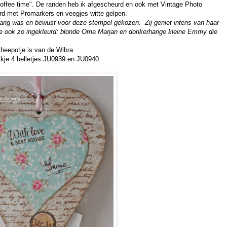
offee time". De randen heb ik afgescheurd en ook met Vintage Photo
urd met Promarkers en veegjes witte gelpen.
 jarig was en bewust voor deze stempel gekozen. Zij geniet intens van haar
 ze ook zo ingekleurd: blonde Oma Marjan en donkerharige kleine Emmy die
theepotje is van de Wibra.
ikje 4 belletjes JU0939 en JU0940.