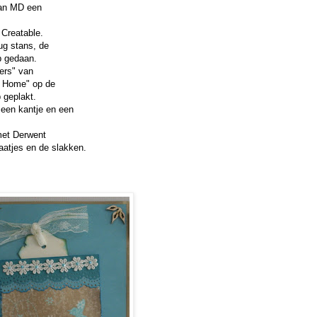
van MD een
Creatable.
ug stans, de
p gedaan.
ers" van
t Home" op de
 geplakt.
t een kantje en een
 met Derwent
aatjes en de slakken.