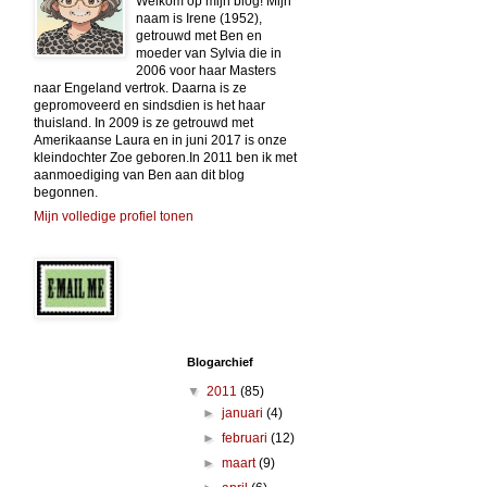
Welkom op mijn blog! Mijn
naam is Irene (1952),
getrouwd met Ben en
moeder van Sylvia die in
2006 voor haar Masters
naar Engeland vertrok. Daarna is ze
gepromoveerd en sindsdien is het haar
thuisland. In 2009 is ze getrouwd met
Amerikaanse Laura en in juni 2017 is onze
kleindochter Zoe geboren.In 2011 ben ik met
aanmoediging van Ben aan dit blog
begonnen.
Mijn volledige profiel tonen
Blogarchief
▼
2011
(85)
►
januari
(4)
►
februari
(12)
►
maart
(9)