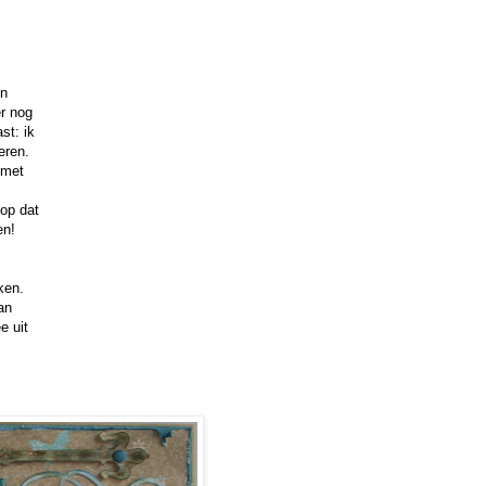
jn
er nog
st: ik
eren.
 met
oop dat
en!
ken.
an
e uit