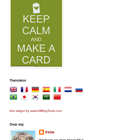
Translator
this widget by www.AllBlogTools.com
Over mij
Irene