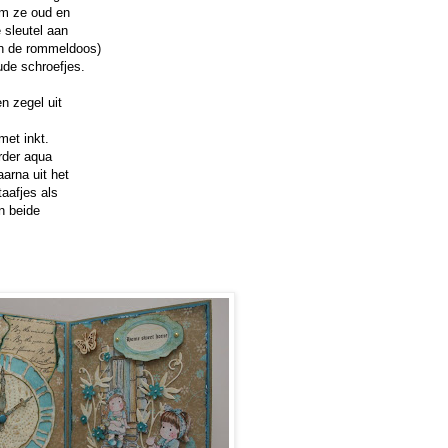
om ze oud en
 sleutel aan
in de rommeldoos)
ude schroefjes.
n zegel uit
met inkt.
rder aqua
arna uit het
taafjes als
an beide