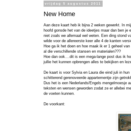
vrijdag 5 augustus 2011
New Home
Aan deze kaart heb ik bijna 2 weken gewerkt. In mi
hoofd gonsde het van de ideetjes maar dan ben je 
niet zoals we allemaal wel weten. Een ding stond va
wilde voor de allereerste keer alle 4 de kanten versi
Hoe ga ik het doen en hoe maak ik er 1 geheel van
al die verschillende stansen en materialen???
Hoe dan ook....dit is een mega-lange post dus ik h
jullie het kunnen opbrengen alles te bekijken en lez
De kaart is voor Sylvia en Laura die eind juli in hun
schitterend gerenoveerde appartementje zijn getrok
Dus het is een Nederlands/Engels mengelmoesje a
teksten en wensen geworden zodat ze er allebei me
de voeten kunnen.
De voorkant: