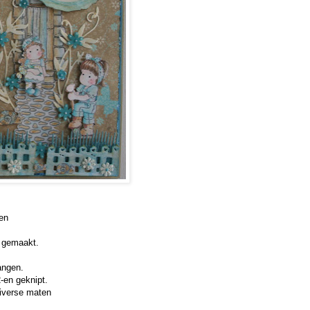
een
er gemaakt.
angen.
2-en geknipt.
diverse maten