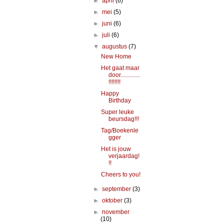
►
april
(6)
►
mei
(5)
►
juni
(6)
►
juli
(6)
▼
augustus
(7)
New Home
Het gaat maar
door.............
!!!!!!!!
Happy
Birthday
Super leuke
beursdag!!!
Tag/Boekenle
gger
Het is jouw
verjaardag!
!!
Cheers to you!
►
september
(3)
►
oktober
(3)
►
november
(10)