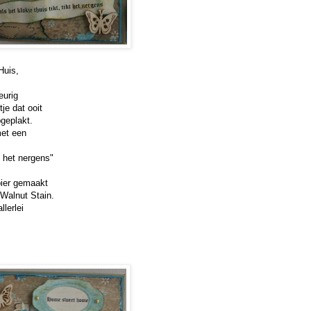
Huis,
eurig
tje dat ooit
pgeplakt.
met een
t het nergens"
pier gemaakt
Walnut Stain.
lerlei