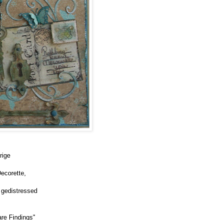
rige
ecorette,
 gedistressed
are Findings"